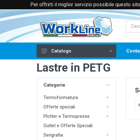
Per offrirti il miglior servizio possibile questo si
+39 0174 088066 (Voce e WhatsApp)
+39 
Conta
Catalogo
Lastre in PETG
Laser
Filtri e Aspiratori
Categorie
Piegatrici per Acrilico
S
Termoformatura
Frese CNC
Offerte speciali
Serigrafia
Plotter e Termopresse
Stampa a Caldo
Outlet e Offerte Speciali
Tampografia
Serigrafia