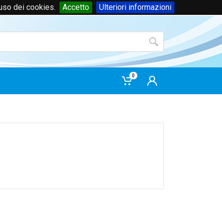
'uso dei cookies.
Accetto
Ulteriori informazioni
Accedi
o
registrati
0