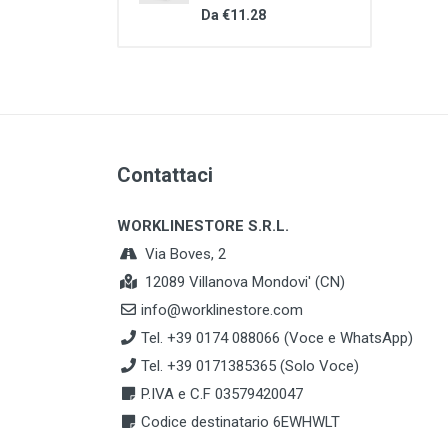
Da €11.28
Contattaci
WORKLINESTORE S.R.L.
Via Boves, 2
12089 Villanova Mondovi' (CN)
info@worklinestore.com
Tel. +39 0174 088066 (Voce e WhatsApp)
Tel. +39 0171385365 (Solo Voce)
P.IVA e C.F 03579420047
Codice destinatario 6EWHWLT