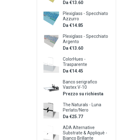
Da €13.60
Plexiglass - Specchiato
Azzurro
Da €14.85
Plexiglass - Specchiato
Argento
Da €13.60
ColorHues -
Trasparente
Da €14.45
Banco serigrafico
Vastex V-10
Prezzo su richiesta
The Naturals - Luna
Perlato/Nero
Da €25.77
ADA Alternative
Substrate & Appliquè -
Bianco Brillante