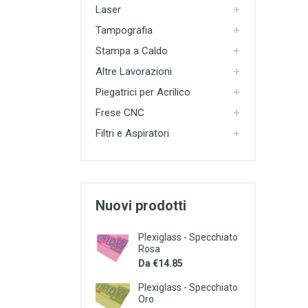
Plotter e Termopresse
Laser
Tampografia
Termoformatura
Stampa a Caldo
Altre Lavorazioni
Altre Lavorazioni
Outlet e Offerte Speciali
Piegatrici per Acrilico
Frese CNC
Filtri e Aspiratori
Nuovi prodotti
Plexiglass - Specchiato
Rosa
Da €14.85
Plexiglass - Specchiato
Oro