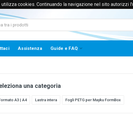
to utilizza cookies. Continuando la navigazione nel sito autorizzi l
0171385365 (Solo Voce)
info@worklinestore.com
ttaci
Assistenza
Guide e FAQ
eleziona una categoria
Formato A3 | A4
Lastra intera
Fogli PETG per Mayku FormBox