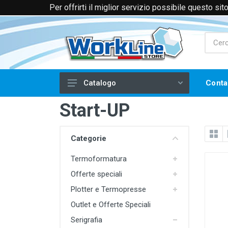
Per offrirti il miglior servizio possibile questo si
+39 0174 088066 (Voce e WhatsApp)
+39 
Conta
Catalogo
Start-UP
Laser
Filtri e Aspiratori
Categorie
Piegatrici per Acrilico
Termoformatura
Frese CNC
Offerte speciali
Serigrafia
Plotter e Termopresse
Stampa a Caldo
Outlet e Offerte Speciali
Tampografia
Serigrafia