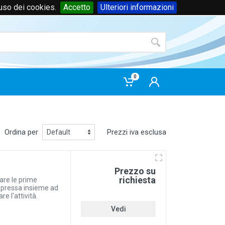
'uso dei cookies.
Accetto
Ulteriori informazioni
Accedi
o
registrati
0
Ordina per
Prezzi iva esclusa
Prezzo su
richiesta
pare le prime
opressa insieme ad
re l'attività.
Vedi