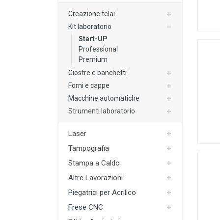
Plotter e Termopresse
Creazione telai
Termoformatura
Kit laboratorio
Start-UP
Altre Lavorazioni
Professional
Outlet e Offerte Speciali
Premium
Giostre e banchetti
Forni e cappe
Macchine automatiche
Strumenti laboratorio
Laser
Tampografia
Stampa a Caldo
Altre Lavorazioni
Piegatrici per Acrilico
Frese CNC