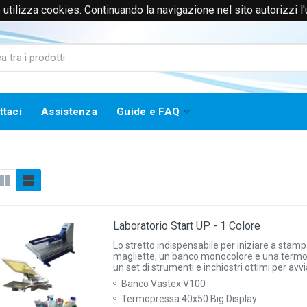
to utilizza cookies. Continuando la navigazione nel sito autorizzi l
0171385365 (Solo Voce)
info@worklinestore.com
ttaci
Assistenza
Guide e FAQ
Laboratorio Start UP - 1 Colore
Lo stretto indispensabile per iniziare a stam
magliette, un banco monocolore e una term
un set di strumenti e inchiostri ottimi per avvia
Banco Vastex V100
Termopressa 40x50 Big Display