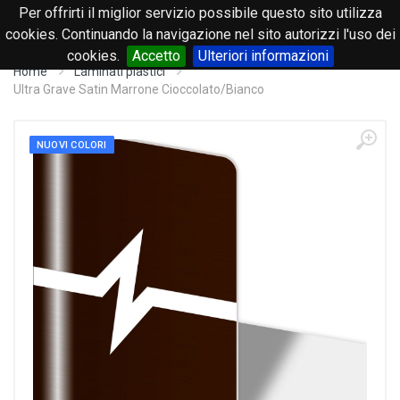
Per offrirti il miglior servizio possibile questo sito utilizza
0
cookies. Continuando la navigazione nel sito autorizzi l'uso dei
cookies.
Accetto
Ulteriori informazioni
Home
Laminati plastici
Ultra Grave Satin Marrone Cioccolato/Bianco
NUOVI COLORI